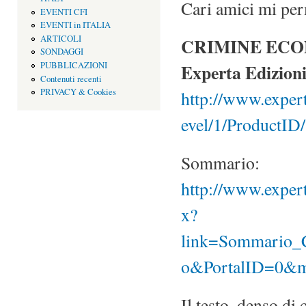
Cari amici mi perm
EVENTI CFI
EVENTI in ITALIA
ARTICOLI
CRIMINE EC
SONDAGGI
Experta Edizion
PUBBLICAZIONI
Contenuti recenti
PRIVACY & Cookies
http://www.expert
evel/1/ProductID
Sommario:
http://www.exper
x?
link=Sommario_
o&PortalID=0&m
Il testo, denso di 