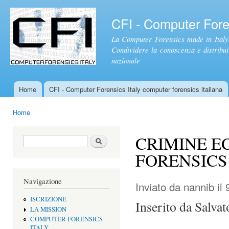
Sal
con
CFI - Computer Foren
pri
La Computer Forensics made in Italy.
Condividere la conoscenza e distribuire
nazionale
Home
CFI - Computer Forensics Italy computer forensics italiana
Menu principale
Home
Tu sei qui
CRIMINE E
Form di ricerca
Cerca
FORENSICS
Navigazione
Inviato da
nannib
il 
ISCRIZIONE
Inserito da Salvat
LA MISSION
COMPUTER FORENSICS
ITALY