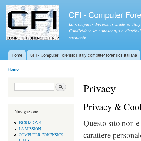
Sal
con
CFI - Computer Foren
pri
La Computer Forensics made in Italy.
Condividere la conoscenza e distribuire
nazionale
Home
CFI - Computer Forensics Italy computer forensics italiana
Menu principale
Home
Tu sei qui
Privacy
Form di ricerca
Cerca
Privacy & Coo
Navigazione
Questo sito non è 
ISCRIZIONE
LA MISSION
carattere personal
COMPUTER FORENSICS
ITALY