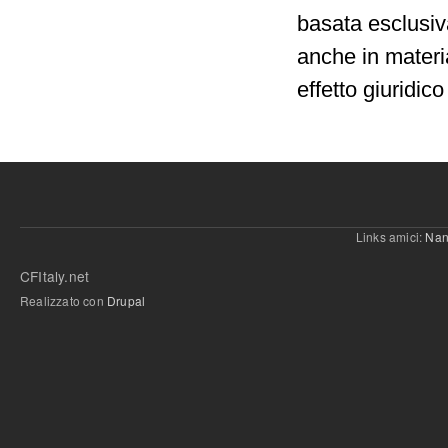
basata esclusi
anche in materia
effetto giuridic
Links amici:
Nan
CFItaly.net
Realizzato con
Drupal