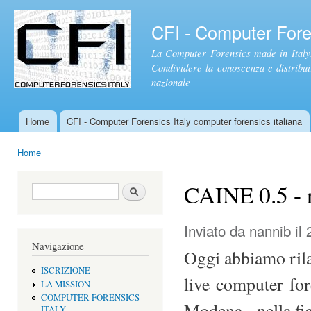
Sal
con
CFI - Computer Foren
pri
La Computer Forensics made in Italy.
Condividere la conoscenza e distribuire
nazionale
Home
CFI - Computer Forensics Italy computer forensics italiana
Menu principale
Home
Tu sei qui
CAINE 0.5 - n
Form di ricerca
Cerca
Inviato da
nannib
il 
Navigazione
Oggi abbiamo ril
ISCRIZIONE
live computer fore
LA MISSION
COMPUTER FORENSICS
Modena, nella fig
ITALY