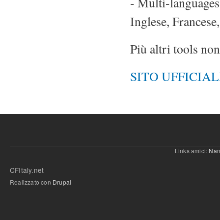
- Multi-languages
Inglese, Francese
Più altri tools no
SITO UFFICIAL
Links amici:
Nan
CFItaly.net
Realizzato con
Drupal