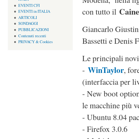
EVENTI CFI
Cain
con tutto il
EVENTI in ITALIA
ARTICOLI
SONDAGGI
Giancarlo Giustin
PUBBLICAZIONI
Contenuti recenti
Bassetti e Denis F
PRIVACY & Cookies
Le principali novi
WinTaylor
-
, fo
(interfaccia per l
- New boot option
le macchine più v
- Ubuntu 8.04 pack
- Firefox 3.0.6