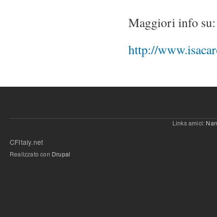
Maggiori info su:
http://www.isaca
Links amici:
Nan
CFItaly.net
Realizzato con
Drupal