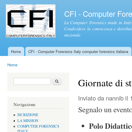
Sal
con
CFI - Computer Foren
pri
La Computer Forensics made in Italy.
Condividere la conoscenza e distribuire
nazionale
Home
CFI - Computer Forensics Italy computer forensics italiana
Menu principale
Home
Tu sei qui
Giornate di 
Form di ricerca
Cerca
Inviato da
nannib
il 
Navigazione
Segnalo un evento
ISCRIZIONE
LA MISSION
Polo Didattic
COMPUTER FORENSICS
ITALY