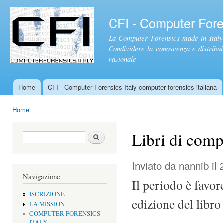
Sal
con
CFI - Computer Foren
pri
La Computer Forensics made in Italy.
Condividere la conoscenza e distribuire
nazionale
Home
CFI - Computer Forensics Italy computer forensics italiana
Menu principale
Home
Tu sei qui
Libri di comp
Form di ricerca
Cerca
Inviato da
nannib
il 
Navigazione
Il periodo è favor
ISCRIZIONE
edizione del libr
LA MISSION
COMPUTER FORENSICS
ITALY