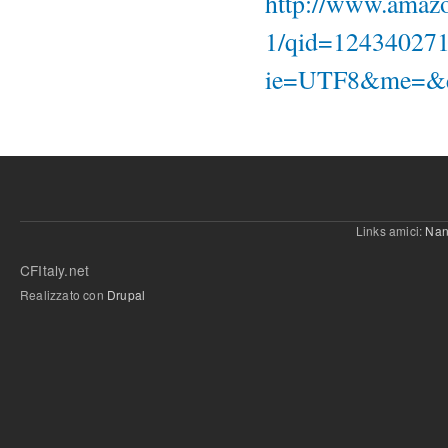
http://www.amaz
1/qid=1243402714
ie=UTF8&me=&q
Links amici:
Nan
CFItaly.net
Realizzato con
Drupal