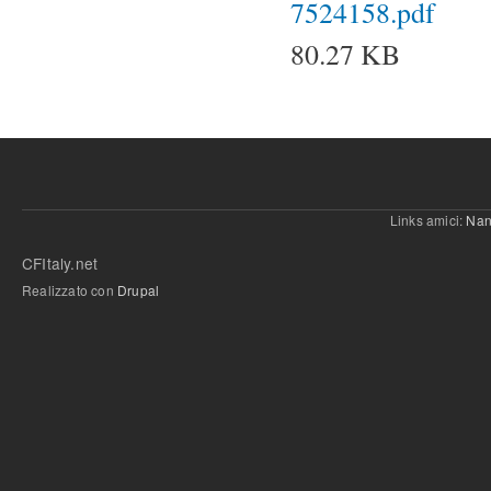
7524158.pdf
80.27 KB
Links amici:
Nan
CFItaly.net
Realizzato con
Drupal