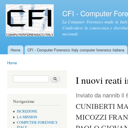
Sal
con
CFI - Computer Foren
pri
La Computer Forensics made in Italy.
Condividere la conoscenza e distribuire
nazionale
Home
CFI - Computer Forensics Italy computer forensics italiana
Menu principale
Home
Tu sei qui
I nuovi reati 
Form di ricerca
Cerca
Inviato da
nannib
il 
Navigazione
CUNIBERTI MA
ISCRIZIONE
MICOZZI FRANC
LA MISSION
COMPUTER FORENSICS
PAOLO GIOVA
ITALY