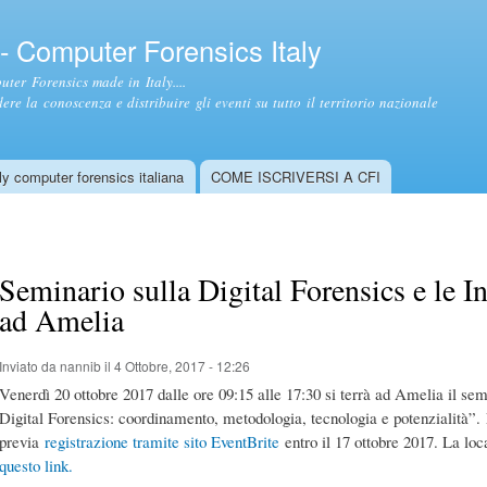
Salta al
contenuto
- Computer Forensics Italy
principale
ter Forensics made in Italy....
ere la conoscenza e distribuire gli eventi su tutto il territorio nazionale
y computer forensics italiana
COME ISCRIVERSI A CFI
Seminario sulla Digital Forensics e le In
ad Amelia
Inviato da
nannib
il 4 Ottobre, 2017 - 12:26
Venerdì 20 ottobre 2017 dalle ore 09:15 alle 17:30 si terrà ad Amelia il semi
Digital Forensics: coordinamento, metodologia, tecnologia e potenzialità”. L
previa
registrazione tramite sito EventBrite
entro il 17 ottobre 2017. La lo
questo link.