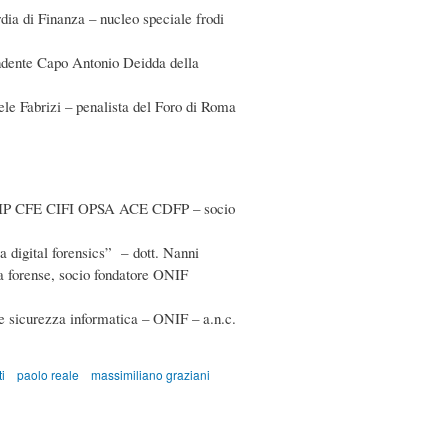
dia di Finanza – nucleo speciale frodi
endente Capo Antonio Deidda della
le Fabrizi – penalista del Foro di Roma
 CFIP CFE CIFI OPSA ACE CDFP – socio
a digital forensics” – dott. Nanni
a forense, socio fondatore ONIF
 e sicurezza informatica – ONIF – a.n.c.
i
paolo reale
massimiliano graziani