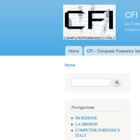
CFI 
La Compu
Condivid
Home
CFI - Computer Forensics Ital
Menu principale
Home
Tu sei qui
Form di ricerca
Cerca
Navigazione
ISCRIZIONE
LA MISSION
COMPUTER FORENSICS
ITALY