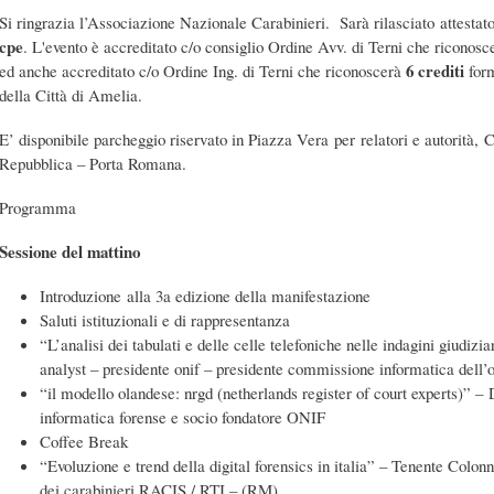
Si ringrazia l’Associazione Nazionale Carabinieri. Sarà rilasciato attestat
cpe
. L'evento è accreditato c/o consiglio Ordine Avv. di Terni che riconosc
6 crediti
ed anche accreditato c/o Ordine Ing. di Terni che riconoscerà
form
della Città di Amelia.
E’ disponibile parcheggio riservato in Piazza Vera per relatori e autorità, 
Repubblica – Porta Romana.
Programma
Sessione del mattino
Introduzione alla 3a edizione della manifestazione
Saluti istituzionali e di rappresentanza
“L’analisi dei tabulati e delle celle telefoniche nelle indagini giudizi
analyst – presidente onif – presidente commissione informatica dell’
“il modello olandese: nrgd (netherlands register of court experts)” – 
informatica forense e socio fondatore ONIF
Coffee Break
“Evoluzione e trend della digital forensics in italia” – Tenente Col
dei carabinieri RACIS / RTI – (RM)