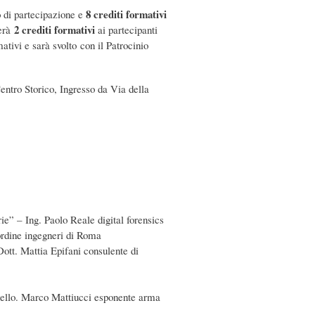
8 crediti formativi
o di partecipazione e
2 crediti formativi
erà
ai partecipanti
ativi e sarà svolto con il Patrocinio
Centro Storico, Ingresso da Via della
arie” – Ing. Paolo Reale digital forensics
ordine ingegneri di Roma
Dott. Mattia Epifani consulente di
onnello. Marco Mattiucci esponente arma