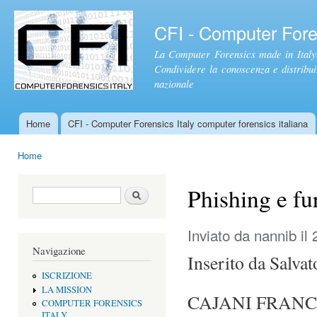
Sal
con
CFI - Computer Foren
pri
La Computer Forensics made in Italy.
Condividere la conoscenza e distribuire
nazionale
Home
CFI - Computer Forensics Italy computer forensics italiana
Menu principale
Home
Tu sei qui
Phishing e fur
Form di ricerca
Cerca
Inviato da
nannib
il 
Navigazione
Inserito da Salvat
ISCRIZIONE
LA MISSION
CAJANI FRANC
COMPUTER FORENSICS
ITALY