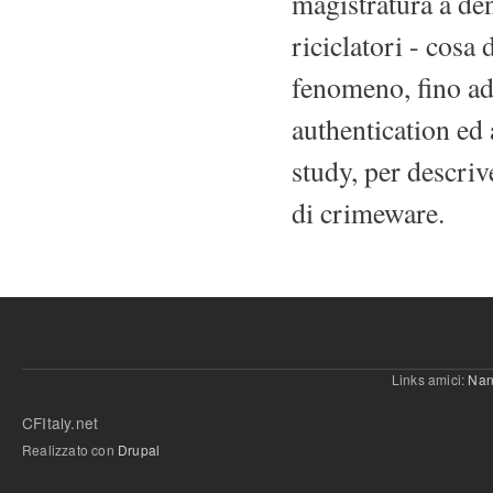
magistratura a den
riciclatori - cosa 
fenomeno, fino ad 
authentication ed 
study, per descrive
di crimeware.
Links amici:
Nan
CFItaly.net
Realizzato con
Drupal