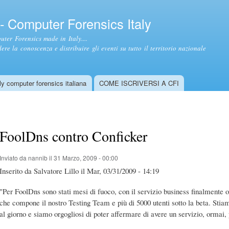
Salta al
contenuto
- Computer Forensics Italy
principale
ter Forensics made in Italy....
ere la conoscenza e distribuire gli eventi su tutto il territorio nazionale
y computer forensics italiana
COME ISCRIVERSI A CFI
FoolDns contro Conficker
Inviato da
nannib
il 31 Marzo, 2009 - 00:00
Inserito da Salvatore Lillo il Mar, 03/31/2009 - 14:19
"Per FoolDns sono stati mesi di fuoco, con il servizio business finalmente o
che compone il nostro Testing Team e più di 5000 utenti sotto la beta. Stiam
al giorno e siamo orgogliosi di poter affermare di avere un servizio, ormai, 