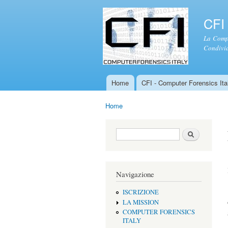
CFI 
La Compu
Condivid
Home
CFI - Computer Forensics Ital
Menu principale
Home
Tu sei qui
Form di ricerca
Cerca
Navigazione
ISCRIZIONE
LA MISSION
COMPUTER FORENSICS
ITALY