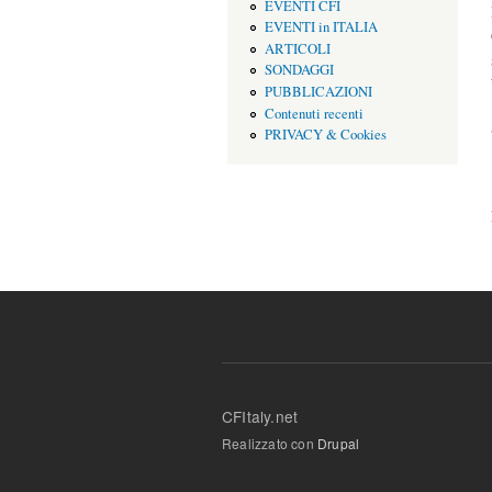
EVENTI CFI
EVENTI in ITALIA
ARTICOLI
SONDAGGI
PUBBLICAZIONI
Contenuti recenti
PRIVACY & Cookies
CFItaly.net
Realizzato con
Drupal