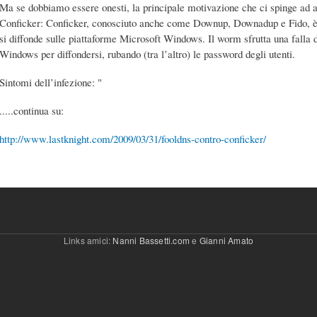
Ma se dobbiamo essere onesti, la principale motivazione che ci spinge ad ap
Conficker: Conficker, conosciuto anche come Downup, Downadup e Fido, è 
si diffonde sulle piattaforme Microsoft Windows. Il worm sfrutta una falla d
Windows per diffondersi, rubando (tra l’altro) le password degli utenti.
Sintomi dell’infezione: "
.....continua su:
http://www.lastknight.com/2009/03/31/fooldns-contro-conficker/
Links amici:
Nanni Bassetti.com
e
Gianni Amato