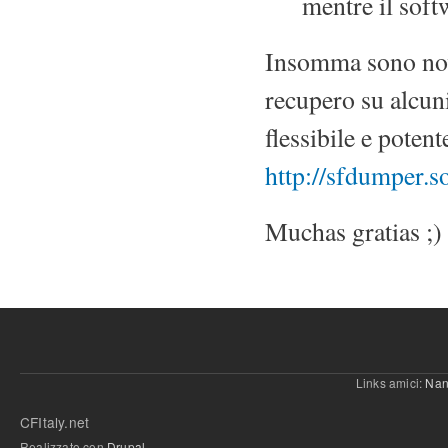
mentre il soft
Insomma sono novi
recupero su alcun
flessibile e potent
http://sfdumper.s
Muchas gratias ;)
Links amici:
Nan
CFItaly.net
Realizzato con
Drupal