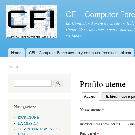
Sal
con
CFI - Computer Foren
pri
La Computer Forensics made in Italy.
Condividere la conoscenza e distribuire
nazionale
Home
CFI - Computer Forensics Italy computer forensics italiana
Menu principale
Home
Tu sei qui
Profilo utente
Form di ricerca
Cerca
Accedi
(scheda attiva)
Richiedi nuova p
Schede primarie
Navigazione
Nome utente
*
ISCRIZIONE
LA MISSION
Inserisci il tuo nome utente CFI - Comp
COMPUTER FORENSICS
Password
*
ITALY