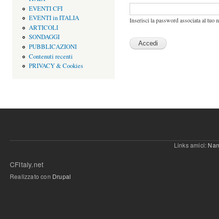
EVENTI CFI
EVENTI in ITALIA
Inserisci la password associata al tuo 
ARTICOLI
SONDAGGI
PUBBLICAZIONI
Contenuti recenti
PRIVACY & Cookies
Links amici:
Nan
CFItaly.net
Realizzato con
Drupal