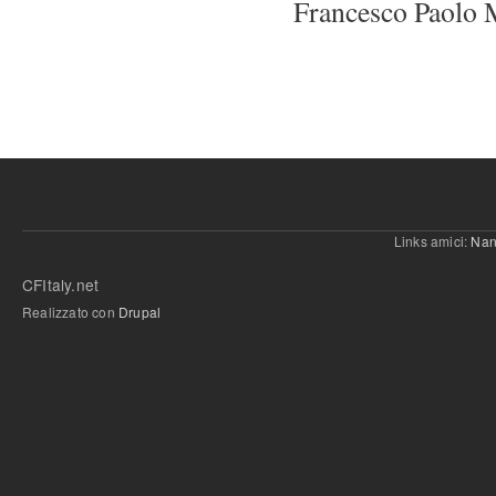
Francesco Paolo 
Links amici:
Nan
CFItaly.net
Realizzato con
Drupal