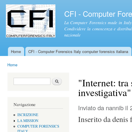
Sal
con
CFI - Computer Foren
pri
La Computer Forensics made in Italy.
Condividere la conoscenza e distribuire
nazionale
Home
CFI - Computer Forensics Italy computer forensics italiana
Menu principale
Home
Tu sei qui
"Internet: tra
Form di ricerca
Cerca
investigativa"
Navigazione
Inviato da
nannib
il 
ISCRIZIONE
Inserito da denis 
LA MISSION
COMPUTER FORENSICS
ITALY