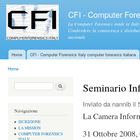
Sal
con
CFI - Computer Foren
pri
La Computer Forensics made in Italy.
Condividere la conoscenza e distribuire
nazionale
Home
CFI - Computer Forensics Italy computer forensics italiana
Menu principale
Home
Tu sei qui
Seminario In
Form di ricerca
Cerca
Inviato da
nannib
il 
Navigazione
La Camera Informa
ISCRIZIONE
LA MISSION
31 Ottobre 2008, 
COMPUTER FORENSICS
ITALY