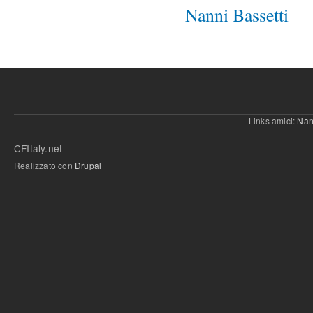
Nanni Bassetti
Links amici:
Nan
CFItaly.net
Realizzato con
Drupal