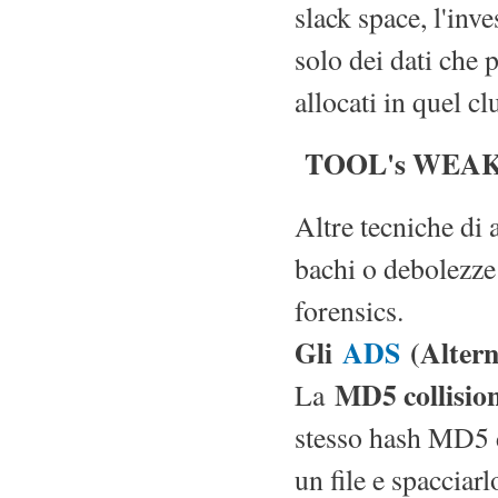
slack space, l'inv
solo dei dati che 
allocati in quel cl
TOOL's WEA
Altre tecniche di 
bachi o debolezze
forensics.
Gli
ADS
(Altern
MD5 collisio
La
stesso hash MD5 de
un file e spacciarl