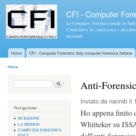
Sal
con
CFI - Computer Foren
pri
La Computer Forensics made in Italy.
Condividere la conoscenza e distribuire
nazionale
Home
CFI - Computer Forensics Italy computer forensics italiana
Menu principale
Home
Tu sei qui
Anti-Forensic
Form di ricerca
Cerca
Inviato da
nannib
il 
Navigazione
Ho appena finito d
ISCRIZIONE
Whitteker su ISSA
LA MISSION
COMPUTER FORENSICS
dell'anti-forensics
ITALY