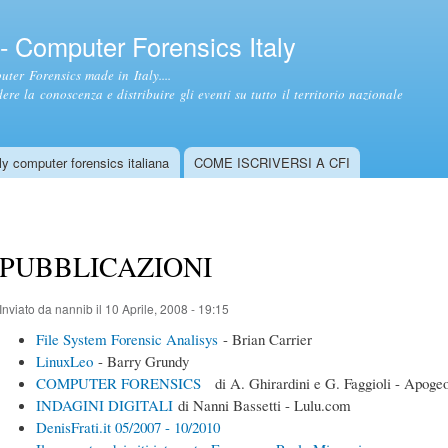
Salta al
contenuto
- Computer Forensics Italy
principale
ter Forensics made in Italy....
ere la conoscenza e distribuire gli eventi su tutto il territorio nazionale
y computer forensics italiana
COME ISCRIVERSI A CFI
PUBBLICAZIONI
Inviato da
nannib
il 10 Aprile, 2008 - 19:15
File System Forensic Analisys
- Brian Carrier
LinuxLeo
- Barry Grundy
COMPUTER FORENSICS
di A. Ghirardini e G. Faggioli - Apoge
INDAGINI DIGITALI
di Nanni Bassetti - Lulu.com
DenisFrati.it 05/2007 - 10/2010