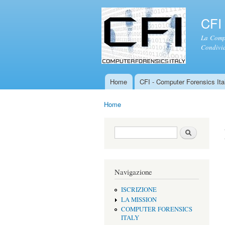
CFI 
La Compu
Condivid
Home
CFI - Computer Forensics Ital
Menu principale
Home
Tu sei qui
Form di ricerca
Cerca
Navigazione
ISCRIZIONE
LA MISSION
COMPUTER FORENSICS
ITALY