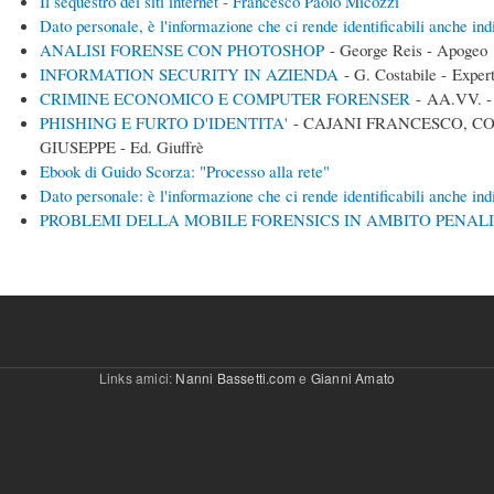
Il sequestro dei siti internet - Francesco Paolo Micozzi
Dato personale, è l'informazione che ci rende identificabili anche in
ANALISI FORENSE CON PHOTOSHOP
- George Reis - Apogeo
INFORMATION SECURITY IN AZIENDA
- G. Costabile - Exper
CRIMINE ECONOMICO E COMPUTER FORENSER
- AA.VV. -
PHISHING E FURTO D'IDENTITA'
- CAJANI FRANCESCO, 
GIUSEPPE - Ed. Giuffrè
Ebook di Guido Scorza: "Processo alla rete"
Dato personale: è l'informazione che ci rende identificabili anche in
PROBLEMI DELLA MOBILE FORENSICS IN AMBITO PENAL
Links amici:
Nanni Bassetti.com
e
Gianni Amato