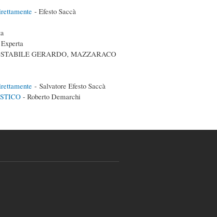
direttamente
- Efesto Saccà
ta
 Experta
COSTABILE GERARDO, MAZZARACO
direttamente
- Salvatore Efesto Saccà
ISTICO
- Roberto Demarchi