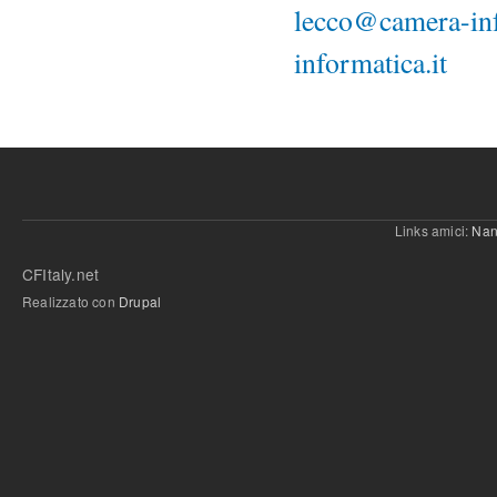
lecco@camera-inf
informatica.it
Links amici:
Nan
CFItaly.net
Realizzato con
Drupal