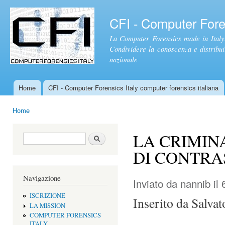
Sal
con
CFI - Computer Foren
pri
La Computer Forensics made in Italy.
Condividere la conoscenza e distribuire
nazionale
Home
CFI - Computer Forensics Italy computer forensics italiana
Menu principale
Home
Tu sei qui
LA CRIMINA
Form di ricerca
Cerca
DI CONTRA
Navigazione
Inviato da
nannib
il 
ISCRIZIONE
Inserito da Salvat
LA MISSION
COMPUTER FORENSICS
ITALY