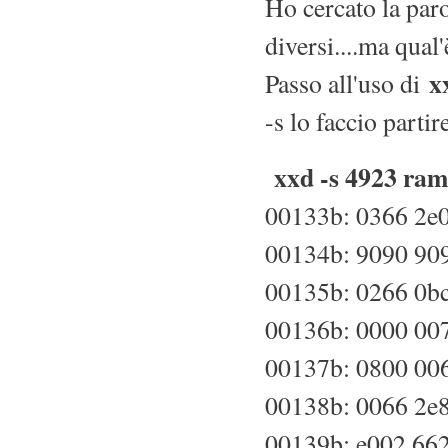
Ho cercato la par
diversi....ma qual
x
Passo all'uso di
-s lo faccio partire
xxd -s 4923 ram.
00133b: 0366 2e0f
00134b: 9090 9090
00135b: 0266 0bc0
00136b: 0000 0074
00137b: 0800 0066
00138b: 0066 2e8b
00139b: e002 662e