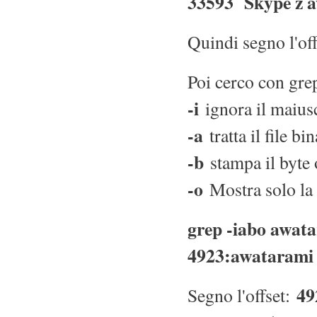
33593 Skype z 
Quindi segno l'of
Poi cerco con gre
-i
ignora il maius
-a
tratta il file bi
-b
stampa il byte o
-o
Mostra solo la p
grep -iabo awat
4923:awatarami
49
Segno l'offset: