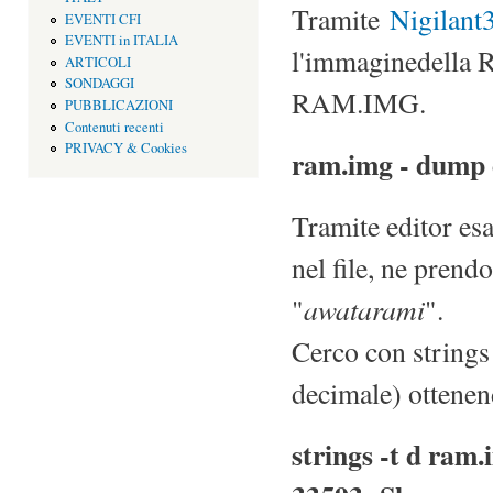
Tramite
Nigilant
EVENTI CFI
EVENTI in ITALIA
l'immaginedella Ra
ARTICOLI
SONDAGGI
RAM.IMG.
PUBBLICAZIONI
Contenuti recenti
PRIVACY & Cookies
ram.img - dump 
Tramite editor esa
nel file, ne prendo
awatarami
"
".
Cerco con strings 
decimale) ottenen
strings -t d ram.i