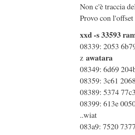
Non c'è traccia de
Provo con l'offset
xxd -s 33593 ram.
08339: 2053 6b7
awatara
z
08349: 6d69 204
08359: 3c61 206
08389: 5374 77c3
08399: 613e 0050
..wiat
083a9: 7520 7377