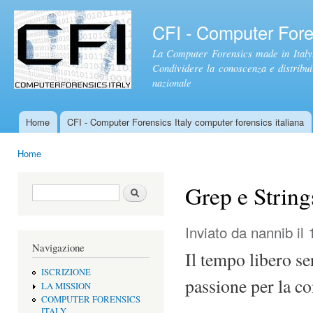
Sal
con
CFI - Computer Foren
pri
La Computer Forensics made in Italy.
Condividere la conoscenza e distribuire
nazionale
Home
CFI - Computer Forensics Italy computer forensics italiana
Menu principale
Home
Tu sei qui
Grep e String
Form di ricerca
Cerca
Inviato da
nannib
il 
Navigazione
Il tempo libero se
ISCRIZIONE
passione per la co
LA MISSION
COMPUTER FORENSICS
ITALY