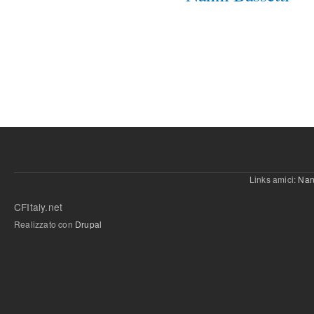
Links amici:
Nan
CFItaly.net
Realizzato con
Drupal