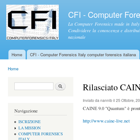
Sal
con
CFI - Computer Foren
pri
La Computer Forensics made in Italy.
Condividere la conoscenza e distribuire
nazionale
Home
CFI - Computer Forensics Italy computer forensics italiana
Menu principale
Home
Tu sei qui
Rilasciato CAI
Form di ricerca
Cerca
Inviato da
nannib
il 25 Ottobre, 2
CAINE 9.0 "Quantum" è pront
Navigazione
http://www.caine-live.net
ISCRIZIONE
LA MISSION
COMPUTER FORENSICS
ITALY