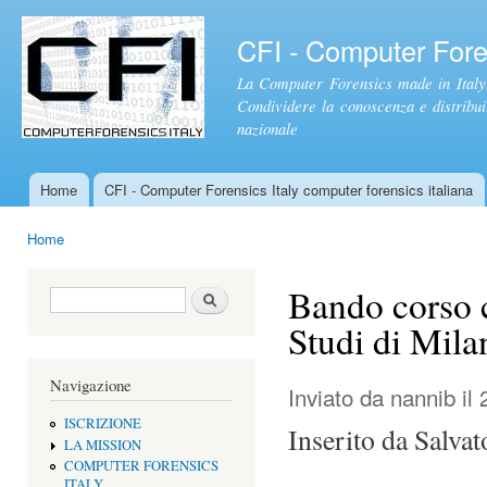
Sal
con
CFI - Computer Foren
pri
La Computer Forensics made in Italy.
Condividere la conoscenza e distribuire
nazionale
Home
CFI - Computer Forensics Italy computer forensics italiana
Menu principale
Home
Tu sei qui
Bando corso c
Form di ricerca
Cerca
Studi di Mila
Navigazione
Inviato da
nannib
il 
ISCRIZIONE
Inserito da Salvat
LA MISSION
COMPUTER FORENSICS
ITALY