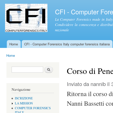
Sal
con
CFI - Computer Foren
pri
La Computer Forensics made in Italy.
Condividere la conoscenza e distribuire
nazionale
Home
CFI - Computer Forensics Italy computer forensics italiana
Menu principale
Home
Tu sei qui
Corso di Pene
Form di ricerca
Cerca
Inviato da
nannib
il 
Navigazione
Ritorna il corso d
ISCRIZIONE
Nanni Bassetti co
LA MISSION
COMPUTER FORENSICS
ITALY