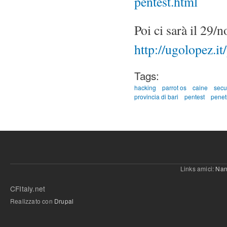
pentest.html
Poi ci sarà il 29
http://ugolopez.i
Tags:
hacking
parrot os
caine
secu
provincia di bari
pentest
penetr
Links amici:
Nan
CFItaly.net
Realizzato con
Drupal