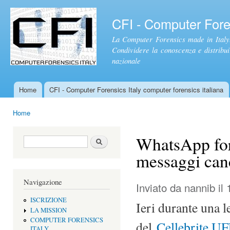
Sal
con
CFI - Computer Foren
pri
La Computer Forensics made in Italy.
Condividere la conoscenza e distribuire
nazionale
Home
CFI - Computer Forensics Italy computer forensics italiana
Menu principale
Home
Tu sei qui
WhatsApp for
Form di ricerca
Cerca
messaggi canc
Navigazione
Inviato da
nannib
il 
ISCRIZIONE
Ieri durante una l
LA MISSION
COMPUTER FORENSICS
del
Cellebrite UF
ITALY