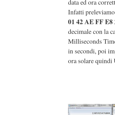
data ed ora corrett
Infatti preleviamo
01 42 AE FF E8 
decimale con la c
Milliseconds Time,
in secondi, poi i
ora solare quind