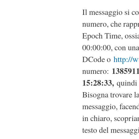
Il messaggio si c
numero, che rappr
Epoch Time, ossia
00:00:00, con un
DCode o
http://
138591
numero:
15:28:33
,
quindi 
Bisogna trovare la
messaggio, facend
in chiaro, scopria
testo del messagg