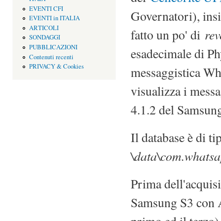
EVENTI CFI
Governatori), ins
EVENTI in ITALIA
ARTICOLI
rev
fatto un po' di
SONDAGGI
PUBBLICAZIONI
esadecimale di Ph
Contenuti recenti
PRIVACY & Cookies
messaggistica Wha
visualizza i mess
4.1.2 del Samsun
Il database è di ti
\data\com.whats
Prima dell'acquis
Samsung S3 con An
primo ed il terzo