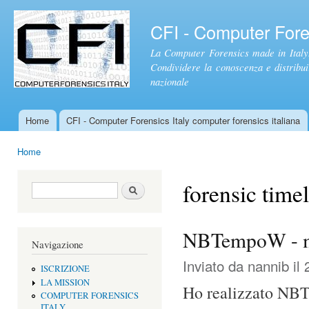
Sal
con
CFI - Computer Foren
pri
La Computer Forensics made in Italy.
Condividere la conoscenza e distribuire
nazionale
Home
CFI - Computer Forensics Italy computer forensics italiana
Menu principale
Home
Tu sei qui
forensic time
Form di ricerca
Cerca
NBTempoW - ma
Navigazione
Inviato da
nannib
il 
ISCRIZIONE
LA MISSION
Ho realizzato NBT
COMPUTER FORENSICS
ITALY