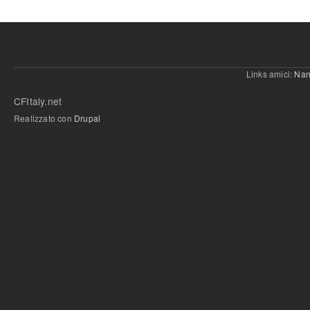
Links amici:
Nan
CFItaly.net
Realizzato con
Drupal