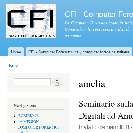
Sal
con
CFI - Computer Foren
pri
La Computer Forensics made in Italy.
Condividere la conoscenza e distribuire
nazionale
Home
CFI - Computer Forensics Italy computer forensics italiana
Menu principale
Home
Tu sei qui
amelia
Form di ricerca
Cerca
Seminario sulla
Navigazione
Digitali ad Ame
ISCRIZIONE
LA MISSION
Inviato da
nannib
il 
COMPUTER FORENSICS
ITALY