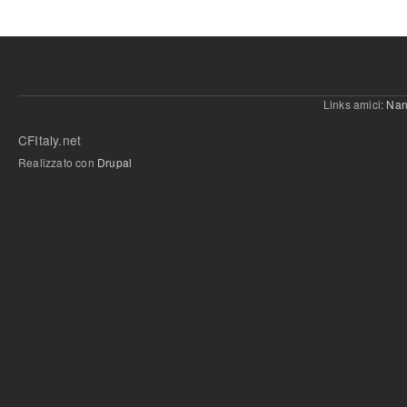
Links amici:
Nan
CFItaly.net
Realizzato con
Drupal